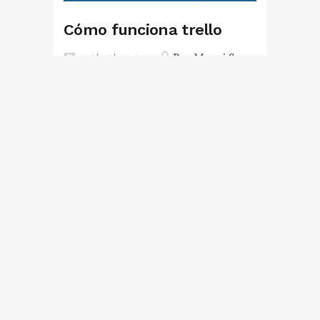
Cómo funciona trello
05/05/2015
Por
Magui Sanz
Premio Dardos para
Escola Espai: