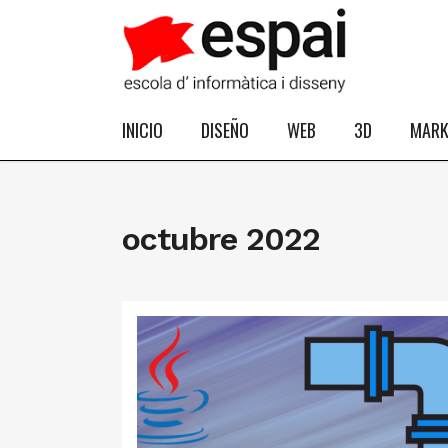
INICIO
DISEÑO
WEB
3D
MARK
octubre 2022