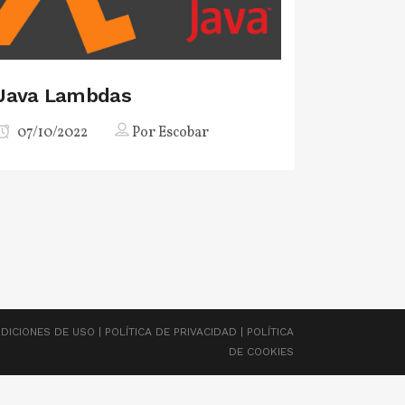
Java Lambdas
07/10/2022
Por
Escobar
DICIONES DE USO
|
POLÍTICA DE PRIVACIDAD
|
POLÍTICA
DE COOKIES