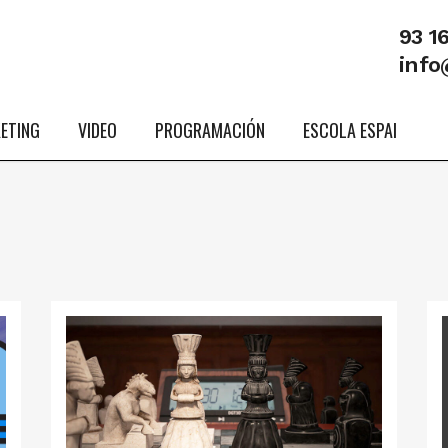
93 1
info
ETING
VIDEO
PROGRAMACIÓN
ESCOLA ESPAI