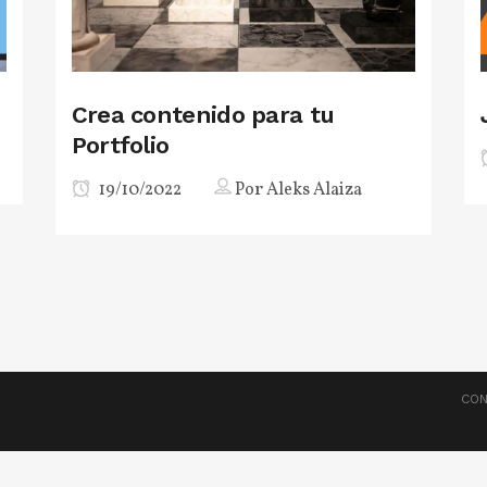
Crea contenido para tu
Portfolio
19/10/2022
Por
Aleks Alaiza
CON