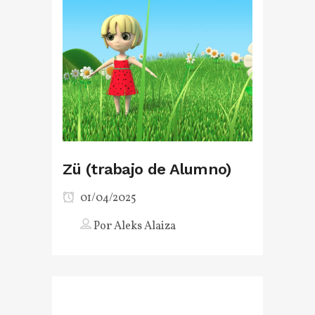
Zü (trabajo de Alumno)
01/04/2025
Por
Aleks Alaiza