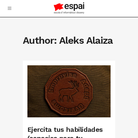
Author: Aleks Alaiza
Ejercita tus habilidades