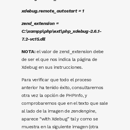
xdebug.remote_autostart = 1
zend_extension =
C:\xampp\php\ext\php_xdebug-2.6.1-
7.2-vc15.dll
NOTA:
el valor de zend_extension debe
de ser el que nos indica la página de
Xdebug en sus instrucciones.
Para verificar que todo el proceso
anterior ha tenido éxito, consultaremos
otra vez la opción de PHPInfo, y
comprobaremos que en el texto que sale
al lado de la imagen de
zendengine
,
aparece “with Xdebug” tal y como se
muestra en la siguiente imagen (otra