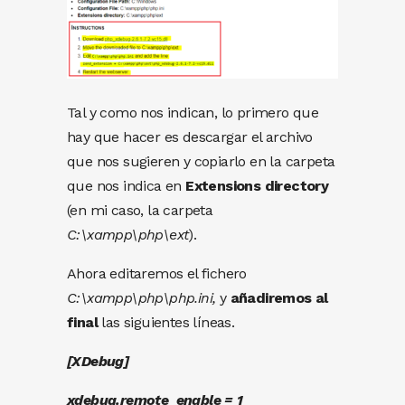
Tal y como nos indican, lo primero que
hay que hacer es descargar el archivo
que nos sugieren y copiarlo en la carpeta
que nos indica en
Extensions directory
(en mi caso, la carpeta
C:\xampp\php\ext
).
Ahora editaremos el fichero
C:\xampp\php\php.ini,
y
añadiremos al
final
las siguientes líneas.
[XDebug]
xdebug.remote_enable = 1