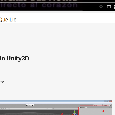
llo Unity3D
o: