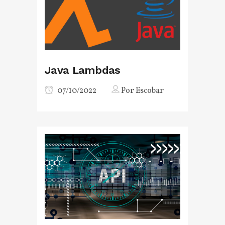
Java Lambdas
07/10/2022
Por
Escobar