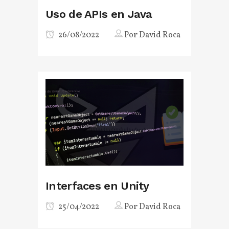
Uso de APIs en Java
26/08/2022
Por
David Roca
Interfaces en Unity
25/04/2022
Por
David Roca