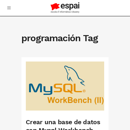
programación Tag
Crear una base de datos