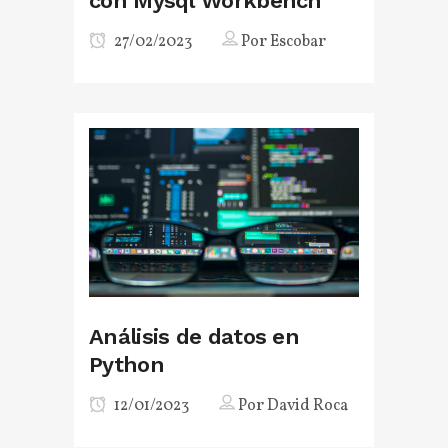
con Mysql Workbench
27/02/2023
Por
Escobar
Análisis de datos en
Python
12/01/2023
Por
David Roca