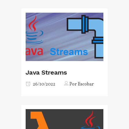
Java Streams
26/10/2022
Por
Escobar