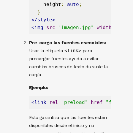
height
:
auto
;
}
</
style
>
<
img
src
=
"imagen.jpg"
width
=
"800"
Pre-carga las fuentes esenciales:
Usar la etiqueta
<link>
para
precargar fuentes ayuda a evitar
cambios bruscos de texto durante la
carga.
Ejemplo:
<
link
rel
=
"preload"
href
=
"fuente.w
Esto garantiza que las fuentes estén
disponibles desde el inicio y no