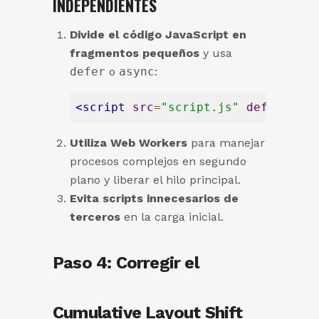
INDEPENDIENTES
Divide el código JavaScript en
fragmentos pequeños
y usa
defer
o
async
:
<
script
src
=
"script.js"
defer
>
</
sc
Utiliza Web Workers
para manejar
procesos complejos en segundo
plano y liberar el hilo principal.
Evita scripts innecesarios de
terceros
en la carga inicial.
Paso 4: Corregir el
Cumulative Layout Shift