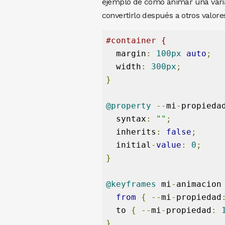
ejemplo de como animar una variab
convertirlo después a otros valore
#container {
  margin
:
100px
auto
;
  width
:
300px
;
}
@property
--
mi
-
propieda
  syntax
:
""
;
  inherits
:
false
;
  initial
-
value
:
0
;
}
@keyframes
 mi
-
animacion
from
{
--
mi
-
propiedad
  to 
{
--
mi
-
propiedad
:
}