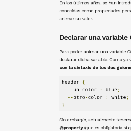
En los últimos años, se han intro
conocidas como propiedades pers
animar su valor.
Declarar una variable
Para poder animar una variable C
declarar dicha variable. Como y
con la sintaxis de los dos guion
header 
{
--
un
-
color 
:
 blue
;
--
otro
-
color 
:
 white
;
}
Sin embargo, actualmente tenemos
@property
(que es obligatoria s