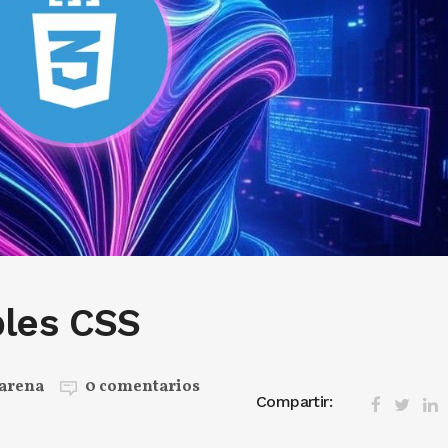
bles CSS
arena
0 comentarios
Compartir: