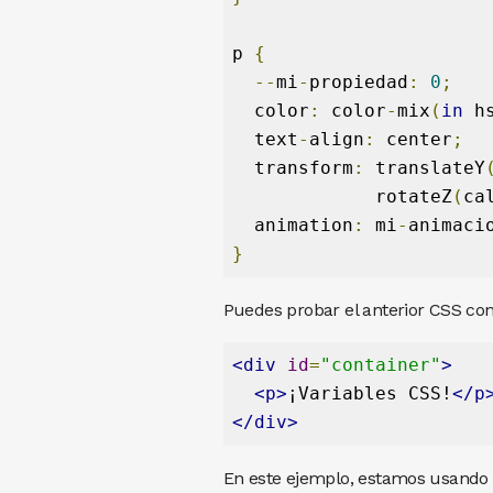
p 
{
--
mi
-
propiedad
:
0
;
  color
:
 color
-
mix
(
in
 h
  text
-
align
:
 center
;
  transform
:
 translateY
             rotateZ
(
ca
  animation
:
 mi
-
animaci
}
Puedes probar el anterior CSS con
<div
id
=
"container"
>
<p>
¡Variables CSS!
</p
</div>
En este ejemplo, estamos usando 