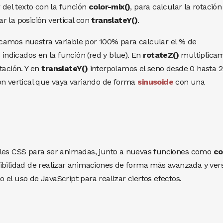
r del texto con la función
color-mix()
, para calcular la rotación
ar la posición vertical con
translateY()
.
camos nuestra variable por 100% para calcular el % de
 indicados en la función (red y blue). En
rotateZ()
multiplica
tación. Y en
translateY()
interpolamos el seno desde 0 hasta 2
ón vertical que vaya variando de forma
sinusoide
con una
bles CSS para ser animadas, junto a nuevas funciones como
co
ibilidad de realizar animaciones de forma más avanzada y versá
el uso de JavaScript para realizar ciertos efectos.