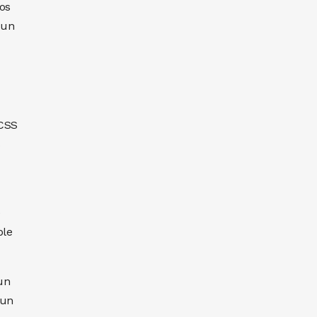
os
 un
 CSS
s
e
ble
un
 un