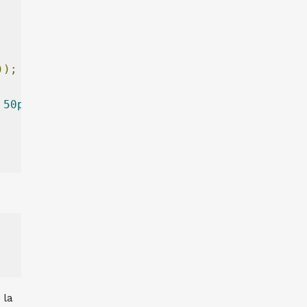
));
50px
))
 la