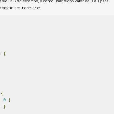
le CSS de este tipo, y como usar dicho valor de 0 a 1 para
s según sea necesario:
d 
{
 
{
:
0
}
1
}