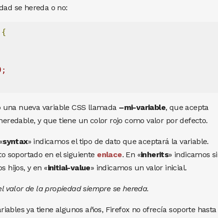
edad se hereda o no:
 
{
0;
o una nueva variable CSS llamada
–mi-variable
, que acepta
 heredable, y que tiene un color rojo como valor por defecto.
«
syntax
» indicamos el tipo de dato que aceptará la variable.
ato soportado en el siguiente
enlace
. En «
inherits
» indicamos si
s hijos, y en «
initial-value
» indicamos un valor inicial.
 el valor de la propiedad siempre se hereda.
iables ya tiene algunos años, Firefox no ofrecía soporte hasta