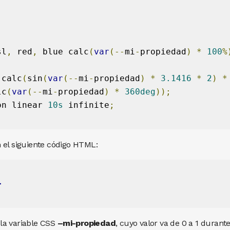
sl
,
 red
,
 blue calc
(
var
(--
mi
-
propiedad
)
*
100
%
(
calc
(
sin
(
var
(--
mi
-
propiedad
)
*
3.1416
*
2
)
*
lc
(
var
(--
mi
-
propiedad
)
*
360deg
));
on linear 
10s
 infinite
;
 el siguiente código HTML:
>
la variable CSS
–mi-propiedad
, cuyo valor va de 0 a 1 durante