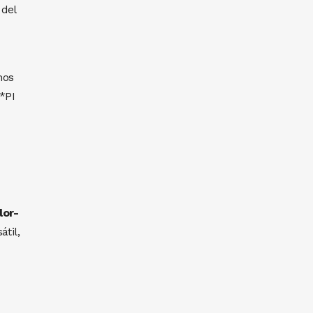
 del
mos
*PI
lor-
til,