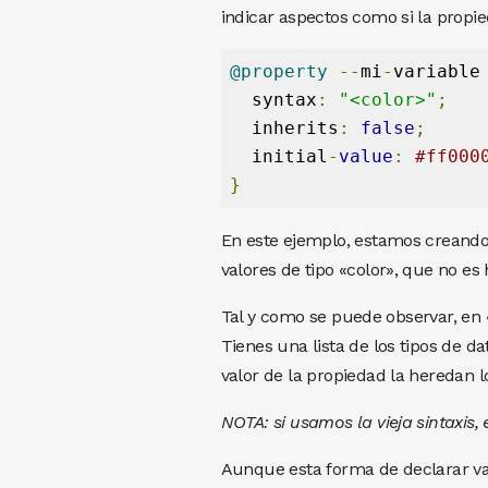
indicar aspectos como si la propi
@property
--
mi
-
variable
  syntax
:
"<color>"
;
  inherits
:
false
;
  initial
-
value
:
#ff000
}
En este ejemplo, estamos creand
valores de tipo «color», que no es
Tal y como se puede observar, en 
Tienes una lista de los tipos de d
valor de la propiedad la heredan lo
NOTA: si usamos la vieja sintaxis,
Aunque esta forma de declarar var