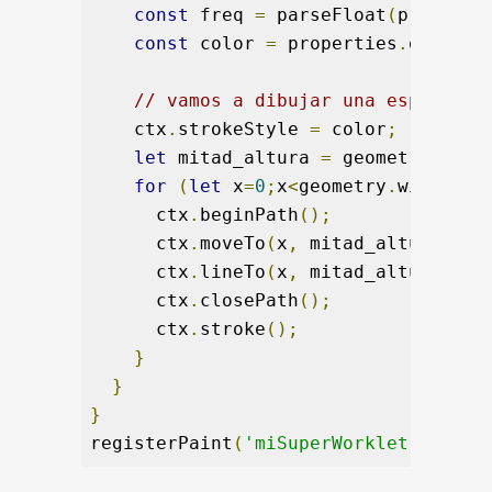
const
 freq 
=
 parseFloat
(
properti
const
 color 
=
 properties
.
get
(
'--
// vamos a dibujar una especie d
    ctx
.
strokeStyle 
=
 color
;
let
 mitad_altura 
=
 geometry
.
heig
for
(
let
 x
=
0
;
x
<
geometry
.
width
;
x
+
      ctx
.
beginPath
();
      ctx
.
moveTo
(
x
,
 mitad_altura
);
      ctx
.
lineTo
(
x
,
 mitad_altura 
+
M
      ctx
.
closePath
();
      ctx
.
stroke
();
}
}
}
registerPaint
(
'miSuperWorklet'
,
MiWo