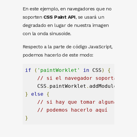
En este ejemplo, en navegadores que no
soporten
CSS Paint API
, se usará un
degradado en lugar de nuestra imagen
con la onda sinusoide.
Respecto a la parte de código JavaScript,
podemos hacerlo de este modo:
if
(
'paintWorklet'
in
 CSS
)
{
// si el navegador soporta CSS P
    CSS
.
paintWorklet
.
addModule
(
'mi-w
}
else
{
// si hay que tomar alguna medid
// podemos hacerlo aquí
}