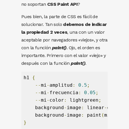
no soportan
CSS Paint API
?
Pues bien, la parte de CSS es fácil de
solucionar. Tan solo
debemos de indicar
la propiedad 2 veces
, una con un valor
aceptable por navegadores «viejos», y otra
con la función
paint()
. Ojo, el orden es
importante. Primero con el valor «viejo» y
después con la función
paint()
.
h1 
{
--
mi
-
amplitud
:
0.5
;
--
mi
-
frecuencia
:
0.05
;
--
mi
-
color
:
 lightgreen
;
    background
-
image
:
 linear
-
gradien
    background
-
image
:
 paint
(
miSuperW
}