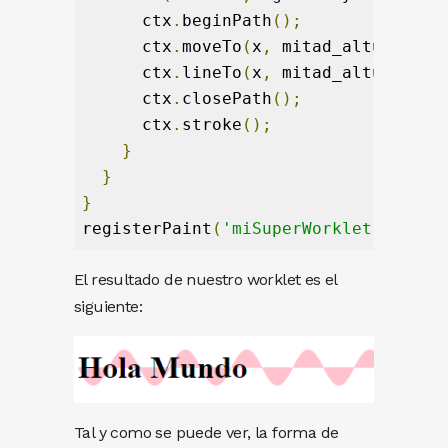
      ctx
.
beginPath
();
      ctx
.
moveTo
(
x
,
 mitad_altura
);
      ctx
.
lineTo
(
x
,
 mitad_altura 
+
M
      ctx
.
closePath
();
      ctx
.
stroke
();
}
}
}
registerPaint
(
'miSuperWorklet'
,
MiWo
El resultado de nuestro worklet es el
siguiente:
Tal y como se puede ver, la forma de