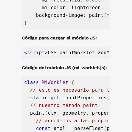
--
mi
-
color
:
 lightgreen
;
    background
-
image
:
 paint
(
miSuperW
}
Código para cargar el módulo JS:
<script>
CSS
.
paintWorklet
.
addModule
(
'
Código del módulo JS (mi-worklet.js):
class
MiWorklet
{
// esto es necesario para tener ac
static
get
 inputProperties
()
{
ret
// nuestro método paint
  paint
(
ctx
,
 geometry
,
 properties
)
{
// accedemos a las propiedades C
const
 ampl 
=
 parseFloat
(
properti