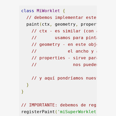
class
MiWorklet
{
// debemos implementar este método
  paint
(
ctx
,
 geometry
,
 properties
)
{
// ctx - es similar (con algunas
//       usamos para pintar en 2
// geometry - en este objeto ten
//            el ancho y alto de
// properties - sirve para acced
//              nos pueden servi
// y aquí pondríamos nuestro cód
}
}
// IMPORTANTE: debemos de registrar 
registerPaint
(
'miSuperWorklet'
,
MiWo