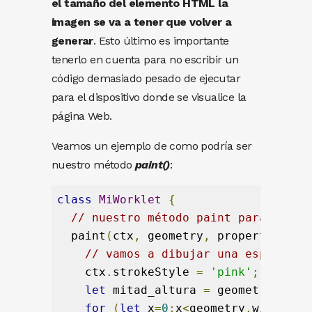
el tamaño del elemento HTML la
imagen se va a tener que volver a
generar
. Esto último es importante
tenerlo en cuenta para no escribir un
código demasiado pesado de ejecutar
para el dispositivo donde se visualice la
página Web.
Veamos un ejemplo de como podría ser
nuestro método
paint()
:
class
MiWorklet
{
// nuestro método paint para dibuj
  paint
(
ctx
,
 geometry
,
 properties
)
{
// vamos a dibujar una especie d
    ctx
.
strokeStyle 
=
'pink'
;
let
 mitad_altura 
=
 geometry
.
heig
for
(
let
 x
=
0
;
x
<
geometry
.
width
;
x
+