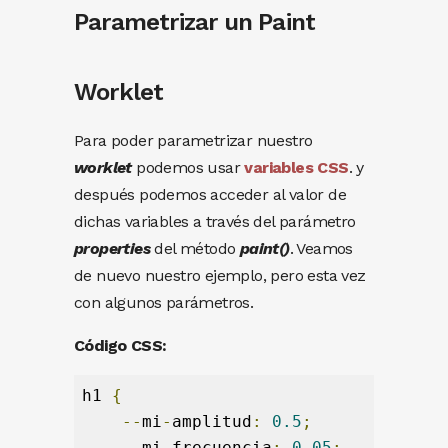
Parametrizar un Paint
Worklet
Para poder parametrizar nuestro
worklet
podemos usar
variables CSS
. y
después podemos acceder al valor de
dichas variables a través del parámetro
properties
del método
paint()
. Veamos
de nuevo nuestro ejemplo, pero esta vez
con algunos parámetros.
Código CSS:
h1 
{
--
mi
-
amplitud
:
0.5
;
--
mi
-
frecuencia
:
0.05
;