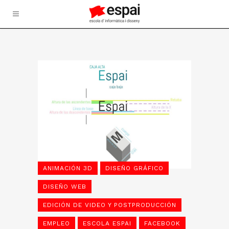
ANIMACIÓN 3D
DISEÑO GRÁFICO
DISEÑO WEB
EDICIÓN DE VIDEO Y POSTPRODUCCIÓN
EMPLEO
ESCOLA ESPAI
FACEBOOK