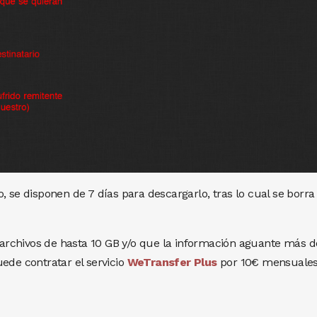
, se disponen de 7 días para descargarlo, tras lo cual se borra
r archivos de hasta 10 GB y/o que la información aguante más d
ede contratar el servicio
WeTransfer Plus
por 10€ mensuales