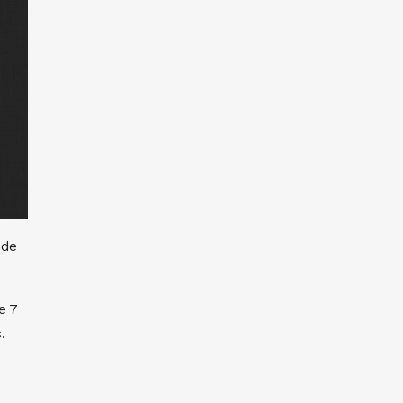
 de
e 7
.