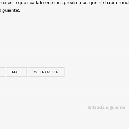
Que espero que sea talmente así: próxima porque no habrá mu
siguiente).
MAIL
WETRANSFER
Entrada siguiente