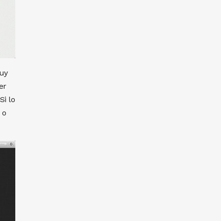
uy
er
Si lo
 o