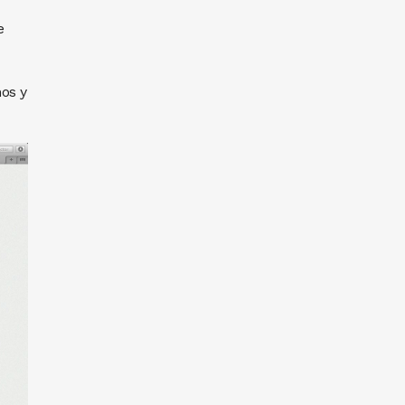
e
os y