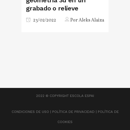
geometría 3d en un
grabado o relieve
23/02/2022
Por
Aleks Alaiza
2022 © COPYRIGHT
ESCOLA ESPAI
CONDICIONES DE USO
|
POLÍTICA DE PRIVACIDAD
|
POLÍTICA DE
COOKIES