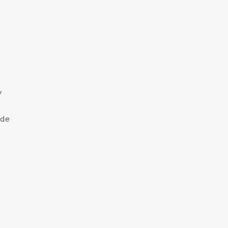
y
 de