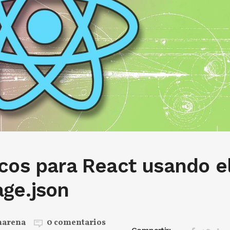
cos para React usando e
age.json
marena
0 comentarios