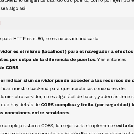
backend lo tengamos usando otro puerto, como por ejemplo el
sea algo así:
d
para HTTP es el 80, no es necesario indicarlo.
vidor es el mismo (localhost) para el navegador a efectos
ntes por culpa de la diferencia de puertos
. Y es entonces
de CORS
.
er indicar si un servidor puede acceder a los recursos de 
icar nuestro backend para que acepte las conexiones del
lquier otro servidor, no es algo fácil de hacer, y además tiene 
 que hay detrás de
CORS complica y limita (por seguridad) l
as conexiones entre servidores
.
te complejo sistema CORS, lo mejor seria simplemente
evitarlo
temos seguros que nuestra aplicación React y su backend esta