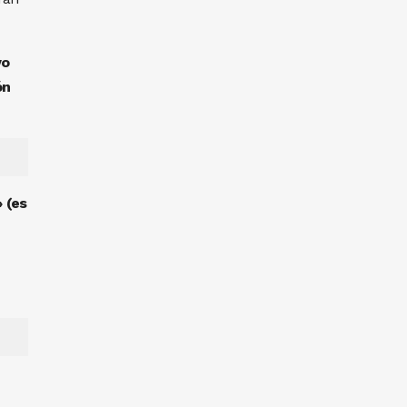
vo
ón
 (es