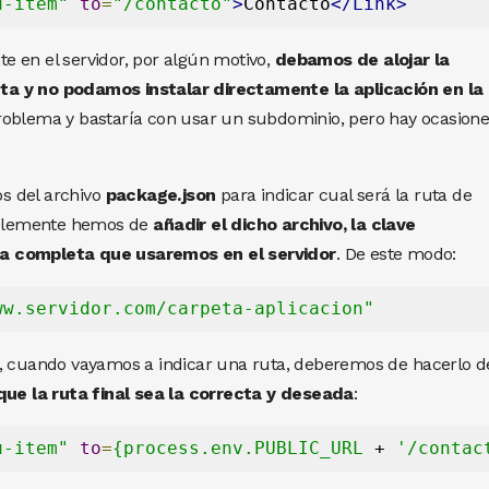
u-item"
to
=
"/contacto"
>
Contacto
</Link>
 en el servidor, por algún motivo,
debamos de alojar la
a y no podamos instalar directamente la aplicación en la 
problema y bastaría con usar un subdominio, pero hay ocasion
s del archivo
package.json
para indicar cual será la ruta de
implemente hemos de
añadir el dicho archivo, la clave
a completa que usaremos en el servidor
. De este modo:
ww.servidor.com/carpeta-aplicacion"
n, cuando vayamos a indicar una ruta, deberemos de hacerlo d
ue la ruta final sea la correcta y deseada
:
u-item"
to
=
{process.env.PUBLIC_URL
 + 
'/contac