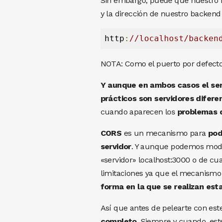
Sin embargo, puede que nuestro 
y la dirección de nuestro backend 
http
:
//localhost/backen
NOTA: Como el puerto por defecto 
Y aunque en ambos casos el ser
prácticos son servidores difere
cuando aparecen los
problemas 
CORS
es un mecanismo para
pod
servidor
. Y aunque podemos modif
«servidor» localhost:3000 o de cua
limitaciones ya que el mecanismo
forma en la que se realizan est
Así que antes de pelearte con es
completo
. Siempre y cuando, es