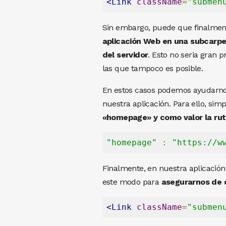
<Link
className
=
"submen
Sin embargo, puede que finalmente
aplicación Web en una subcarpet
del servidor
. Esto no seria gran 
las que tampoco es posible.
En estos casos podemos ayudarno
nuestra aplicación. Para ello, s
«homepage» y como valor la rut
"homepage"
:
"https://w
Finalmente, en nuestra aplicació
este modo para
asegurarnos de q
<Link
className
=
"submen