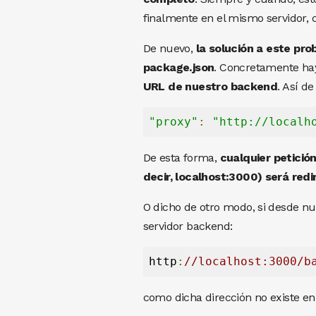
finalmente en el mismo servidor, c
De nuevo,
la solución a este pro
package.json
. Concretamente h
URL de nuestro backend
. Así de 
"proxy"
:
"http://localh
De esta forma,
cualquier petició
decir, localhost:3000) será redi
O dicho de otro modo, si desde nu
servidor backend:
http
:
//localhost:3000/b
como dicha dirección no existe en n