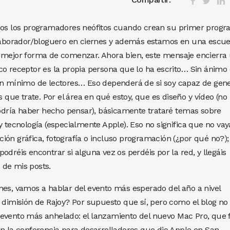
odos los programadores neófitos cuando crean su primer progr
borador/bloguero en ciernes y además estamos en una escue
a mejor forma de comenzar. Ahora bien, este mensaje encierra
co receptor es la propia persona que lo ha escrito… Sin ánimo
 un mínimo de lectores… Eso dependerá de si soy capaz de gen
s que trate. Por el área en qué estoy, que es diseño y vídeo (no
dría haber hecho pensar), básicamente trataré temas sobre
y tecnología (especialmente Apple). Eso no significa que no vay
ión gráfica, fotografía o incluso programación (¿por qué no?);
odréis encontrar si alguna vez os perdéis por la red, y llegáis
 de mis posts.
nes, vamos a hablar del evento más esperado del año a nivel
a dimisión de Rajoy? Por supuesto que sí, pero como el blog no
 evento más anhelado: el lanzamiento del nuevo Mac Pro, que 
en la conferencia para desarrolladores que dio Apple en San