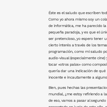
Éste es el saludo que escriben t
Como yo ahora mismo soy un cola
de informática, me ha parecido l
pequeña paradoja, y es que el úni
ser pretencioso, yo espero tener
cierto interés a través de los tema
programación, como mi saludo po
audio-visual (especialmente cine) 
tocar «otros palos» como composic
quería dar una indicación de qué p
inocente e incautamente a alguno
Bien, pues hechas las presentacio
mundial, ¿me estoy refiriendo a l
de eso, vamos a pasar al segundo
presentado en junio de este año, 