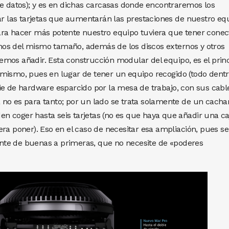
de datos); y es en dichas carcasas donde encontraremos los
tar las tarjetas que aumentarán las prestaciones de nuestro eq
ara hacer más potente nuestro equipo tuviera que tener cone
os del mismo tamaño, además de los discos externos y otros
mos añadir. Esta construcción modular del equipo, es el princ
 mismo, pues en lugar de tener un equipo recogido (todo dent
ie de hardware esparcido por la mesa de trabajo, con sus cabl
no es para tanto; por un lado se trata solamente de un cacha
 coger hasta seis tarjetas (no es que haya que añadir una ca
ra poner). Eso en el caso de necesitar esa ampliación, pues se
te de buenas a primeras, que no necesite de «poderes