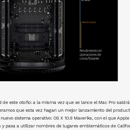
d de este otoño: a la misma vez que se lance el Mac Pro saldrá
peramos que esta vez hagan un mejor lanzamiento del product
nuevo sistema operativo: OS X 10.9 Maveriks, con el que Apple
y pasa a utilizar nombres de lugares emblemáticos de Califo