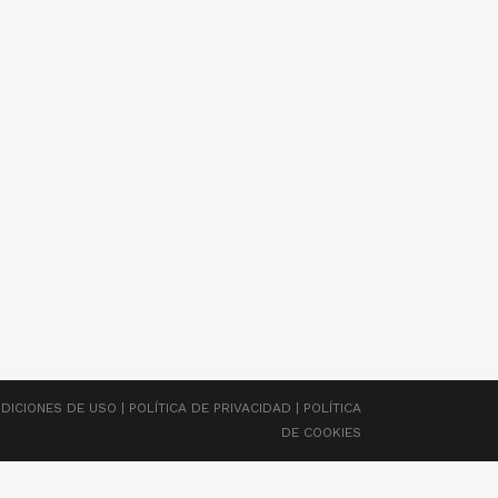
DICIONES DE USO
|
POLÍTICA DE PRIVACIDAD
|
POLÍTICA
DE COOKIES