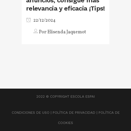
anuncios, consigue más
relevancia y eficacia ¡Tips!
22/12/2024
Por
Elisenda Jaquemot
2022 © COPYRIGHT
ESCOLA ESPAI
CONDICIONES DE USO
|
POLÍTICA DE PRIVACIDAD
|
POLÍTICA DE
COOKIES