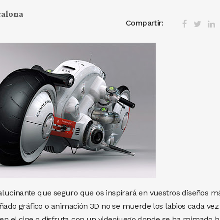
calona
Compartir:
lucinante que seguro que os inspirará en vuestros diseños m
eñado gráfico o animación 3D no se muerde los labios cada ve
n en el cine o disfruta con un videojuego donde se ha mimado h